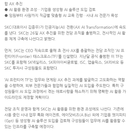
합 AX 추진
​● ​AI 활용 환경 조성…기업용 생성형 AI 솔루션 도입 검토
​● ​임원부터 사원까지 직급별 맞춤형 AI 교육 진행…사내 AI 전문가 육성
SKC(대표이사 김종우)가 인공지능(AI) 전환(AX·AI Transformation)에 속도
를 낸다. SKC는 26일 AX 추진을 위한 전담 조직을 출범하고, 전사적인 AI 활
용 체계 구축에 나선다고 밝혔다.
먼저, SKC는 CEO 직속으로 올해 초 전사 AX를 총괄하는 전담 조직인 ‘AI 프
런티어(Frontier) 태스크포스(TF)’를 신설했다. 지난달 공식 출범한 이 TF는
SKC를 포함해 SK넥실리스, SK피아이씨글로벌, ISC, 앱솔릭스, SK리비오 등
SKC 투자사 구성원들도 포함됐다.
‘AI 프런티어 TF’는 업무와 연계된 AX 추진 과제를 발굴하고 고도화하는 역할
을 수행하며, 외부 전문가들과 협업해 실질적인 AI 도입을 주도한다. 특히 구
성원들이 AI 도입 과정에서 겪는 애로사항을 해소하기 위해 명확한 AI 활용 가
이드라인도 제정할 계획이다.
전담 조직 운영과 함께 SKC는 AI 활용을 위한 환경 조성에도 나선다. 기존에
사용 중인 사내 업무 특화 에이전트, 에이닷비즈(A.Biz) 외에 기업용 챗지피티
(Gpt) 등 생성형 AI 솔루션 도입을 검토해 구성원들이 업무에 AI를 활용할 수
있는 인프라를 구축할 예정이다.