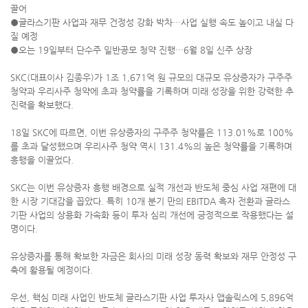
끌어
●​글라스기판 사업과 재무 건정성 강화 박차…사업 실행 속도 높이고 내실 다
질 예정
●​오는 19일부터 단수주 일반공모 청약 진행…6월 8일 신주 상장
SKC(대표이사 김종우)가 1조 1,671억 원 규모의 대규모 유상증자가 구주주
청약과 우리사주 청약에 초과 청약률을 기록하며 미래 성장을 위한 강력한 추
진력을 확보했다.
18일 SKC에 따르면, 이번 유상증자의 구주주 청약률은 113.01%로 100%
를 초과 달성했으며 우리사주 청약 역시 131.4%의 높은 청약률을 기록하며
흥행을 이끌었다.
SKC는 이번 유상증자 흥행 배경으로 실적 개선과 반도체 중심 사업 재편에 대
한 시장 기대감을 꼽았다. 특히 10개 분기 만의 EBITDA 흑자 전환과 글라스
기판 사업의 상용화 가속화 등이 투자 심리 개선에 긍정적으로 작용했다는 설
명이다.
유상증자를 통해 확보한 자금은 회사의 미래 성장 동력 확보와 재무 안정성 구
축에 활용될 예정이다.
우선, 핵심 미래 사업인 반도체 글라스기판 사업 투자사 앱솔릭스에 5,896억