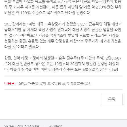
원을 투입해 사업화 속도를 높이고 5,775억 원은 대규모 차입금 상환에 활용
해 주요 재무 지표를 개선한다. 이를 통해 지난해 말 기준 약 230%였던 부채
비율은 약 129% 수준으로 획기적으로 낮아질 전망이다.
SKC 관계자는 "이번 대규모 유상증자의 흥행은 SKC의 근본적인 체질 개선과
글라스기판 등 차세대 핵심 사업의 잠재력에 대한 시장의 굳건한 믿음을 확인
한 결과"라며 "확보된 자금을 적재적소에 투입해 글로벌 글라스기판 시장을
선점하는 한편, 흔들림 없는 재무 안정성을 바탕으로 주주가치 제고에 최선을
다할 것"이라고 밝혔다.
한편, 청약 배정 과정에서 발생한 기술적 단수주(1주 미만의 주식) 2만3,687
주에 대한 일반공모 청약은 오는 19일부터 20일까지 양일간 진행될 예정이
다. 아울러 청약을 마친 이번 유상증자 신주는 오는 6월 8일 상장된다. [끝]
다음글
SKC, 현충일 맞이 호국영령 묘역 정화활동 실시
목록
SK 윤리경영 상담/제보
사이트맵